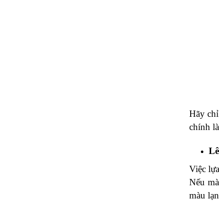
Hãy chỉ
chính l
Lê
Việc lự
Nếu màu
màu lạnh