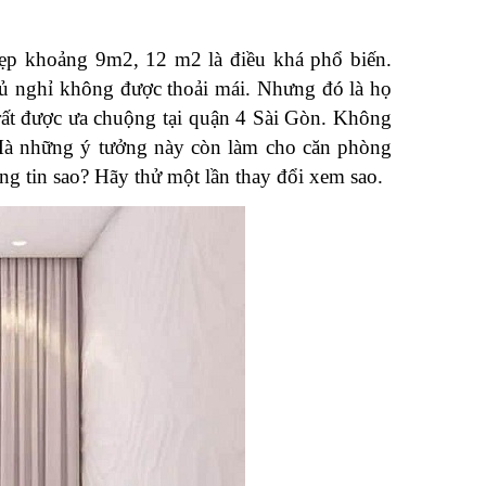
ẹp khoảng 9m2, 12 m2 là điều khá phổ biến. 
ủ nghỉ không được thoải mái. Nhưng đó là họ 
rất được ưa chuộng tại quận 4 Sài Gòn. Không 
à những ý tưởng này còn làm cho căn phòng 
ng tin sao? Hãy thử một lần thay đổi xem sao.
 Quán Cà
Nội Thất Cơ Bản Là Gì?
 Lưu Ý
Bàn Giao Nội Thất Cơ Bản
 Thất
Gồm Những Gì?
Hiệu Các
21/01/2021
Quận 3
Ý Tưởng
gủ Nhỏ
ài Gòn
Kế Nội