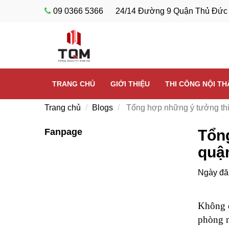
09 0366 5366
24/14 Đường 9 Quận Thủ Đức
TRANG CHỦ
GIỚI THIỆU
THI CÔNG NỘI T
Trang chủ
Blogs
Tổng hợp những ý tưởng thiế
Fanpage
Tổng
quậ
Ngày đă
Không c
phòng n