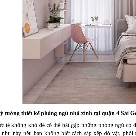
Thất Văn Phòng Ấ
29/01/2021
Vật Dụng Bằng Kim
Xu Hướng Thiết Kế
Mới Tại Quận 2 Sà
24/01/2021
Top 3 Phong Cách 
Nội Thất Phòng K
Tượng Tại Quận 1
22/01/2021
ý tưởng thiết kế phòng ngủ nhỏ xinh tại quận 4 Sài G
ực tế không khó để có thể bắt gặp những phòng ngủ có d
 như này nếu bạn không biết cách sắp xếp đồ vật, phối 