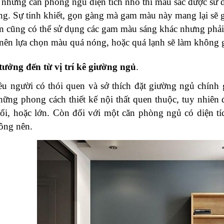
 những căn phòng ngủ diện tích nhỏ thì màu sắc được sử 
ng. Sự tinh khiết, gọn gàng mà gam màu này mang lại sẽ g
n cũng có thể sử dụng các gam màu sáng khác nhưng phải 
ên lựa chọn màu quá nóng, hoặc quá lạnh sẽ làm không g
tưởng đến từ vị trí kê giường ngủ
.
ều người có thói quen và sở thích đặt giường ngủ chính
hững phong cách thiết kế nội thất quen thuộc, tuy nhiên 
ối, hoặc lớn. Còn đối với một căn phòng ngủ có diện tích
ông nên.