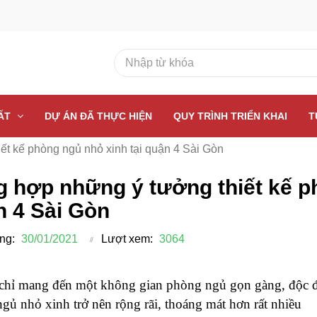
HẤT
DỰ ÁN ĐÃ THỰC HIỆN
QUY TRÌNH TRIỂN KHAI
T
t kế phòng ngủ nhỏ xinh tại quận 4 Sài Gòn
 hợp những ý tưởng thiết kế ph
n 4 Sài Gòn
ng:
30/01/2021
Lượt xem:
3064
hỉ mang đến một không gian phòng ngủ gọn gàng, độc đá
gủ nhỏ xinh trở nên rộng rãi, thoáng mát hơn rất nhiều