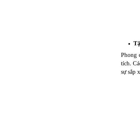
Tậ
Phong c
tích. C
sự sắp 