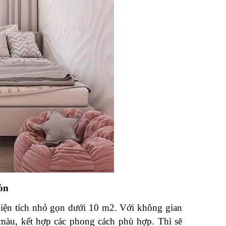
n Tượng
 Loại –
 Nội Thất
i Gòn
Thiết Kế
hách Ấn
 Sài Gòn
òn
iện tích nhỏ gọn dưới 10 m2. Với không gian 
màu, kết hợp các phong cách phù hợp. Thì sẽ 