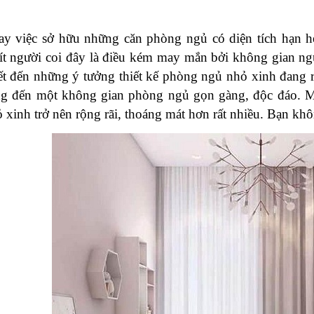
y việc sở hữu những căn phòng ngủ có diện tích hạn h
t người coi đây là điều kém may mắn bởi không gian ng
ết đến những ý tưởng 
thiết kế phòng ngủ
 nhỏ xinh đang 
g đến một không gian phòng ngủ gọn gàng, độc đáo. M
 xinh trở nên rộng rãi, thoáng mát hơn rất nhiều. Bạn khô
Nội Thất Cơ Bản Là Gì?
Thiết Kế Nội Thất
Bàn Giao Nội Thất Cơ Bản
Phê Là Gì? Những
Gồm Những Gì?
Trong Thiết Kế Nội
Làm Nên Thương 
21/01/2021
Quán Cà Phê Tại 
31/01/2021
Sài Gòn.
Tổng Hợp Những 
Thiết Kế Phòng N
Xinh Tại Quận 4 S
30/01/2021
Nghệ Thuật Thiết 