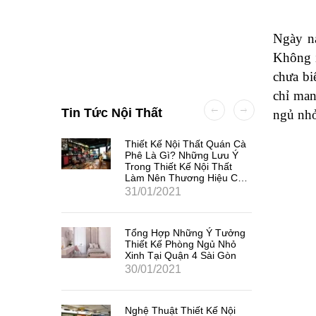
Ngày na
Không í
chưa bi
chỉ man
Tin Tức Nội Thất
ngủ nhỏ
à Gì?
Thiết Kế Nội Thất Quán Cà
 Cơ Bản
Phê Là Gì? Những Lưu Ý
Trong Thiết Kế Nội Thất
Làm Nên Thương Hiệu Các
Quán Cà Phê Tại Quận 3
31/01/2021
Sài Gòn.
Tổng Hợp Những Ý Tưởng
Thiết Kế Phòng Ngủ Nhỏ
Xinh Tại Quận 4 Sài Gòn
30/01/2021
Nghệ Thuật Thiết Kế Nội