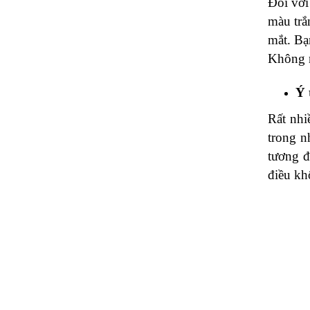
Đối với
màu trắ
mắt. Bạ
Không n
Ý 
Rất nhi
trong n
tương đ
điều kh