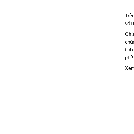
Trê
với
Chún
chún
tính
phí!
Xem