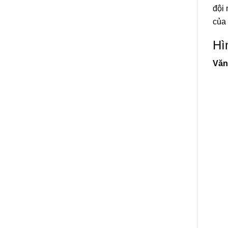
đội 
của 
Hì
Văn