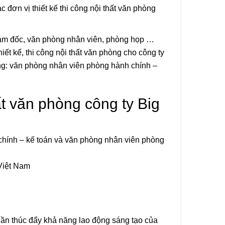
n Tượng
c đơn vị thiết kế thi công nội thất văn phòng
ám đốc, văn phòng nhân viên, phòng họp …
 Loại –
 Nội Thất
t kế, thi công nội thất văn phòng cho công ty
i Gòn
ng: văn phòng nhân viên phòng hành chính –
Thiết Kế
ất văn phòng công ty Big
hách Ấn
 Sài Gòn
hính – kế toán và văn phòng nhân viên phòng
Việt Nam
hần thúc đẩy khả năng lao động sáng tạo của