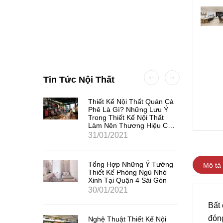
Tin Tức Nội Thất
à Gì?
Thiết Kế Nội Thất Quán Cà
 Cơ Bản
Phê Là Gì? Những Lưu Ý
Trong Thiết Kế Nội Thất
Làm Nên Thương Hiệu Các
Quán Cà Phê Tại Quận 3
31/01/2021
Sài Gòn.
Tổng Hợp Những Ý Tưởng
Mô tả
Thiết Kế Phòng Ngủ Nhỏ
Xinh Tại Quận 4 Sài Gòn
30/01/2021
Bất 
đón
Nghệ Thuật Thiết Kế Nội