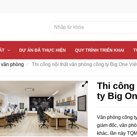
HẤT
DỰ ÁN ĐÃ THỰC HIỆN
QUY TRÌNH TRIỂN KHAI
T
t văn phòng
Thi công nội thất văn phòng công ty Big One Vi
Thi công
ty Big O
Văn phòng công ty
giám đốc, văn phò
khác, lần này TQM 