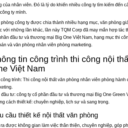
Thất Văn Phòng Ấ
 của nhân viên. Đó là lý do khiến nhiều công ty tìm kiếm đến cá
29/01/2021
 công ty mình.
 phòng công ty được chia thành nhiều hạng mục, văn phòng gi
Vật Dụng Bằng Kim
Xu Hướng Thiết Kế
 với những lần khác, lần này TQM Corp đã may mắn hợp tác thiế
Mới Tại Quận 2 Sà
phần đầu tư và thương mại Big One Việt Nam, hạng mục thi cô
24/01/2021
toán và văn phòng nhân viên phòng marketing.
Top 3 Phong Cách 
ông tin công trình thi công nội th
Nội Thất Phòng K
Tượng Tại Quận 1
ne Việt Nam
22/01/2021
công trình:
Thi công nội thất văn phòng
nhân viên phòng hành c
eting.
 đầu tư: công ty cổ phần đầu tư và thương mại Big One Green 
g cách thiết kế: chuyên nghiệp, lịch sự và sang trọng.
u cầu thiết kế nội thất văn phòng
ra được không gian làm việc thân thiện, chuyên nghiệp, góp p