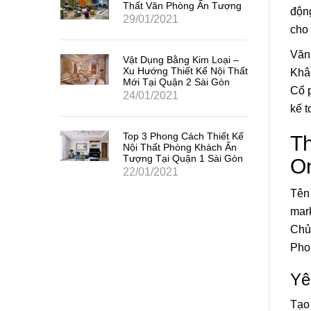
Thất Văn Phòng Ấn Tượng
động
29/01/2021
cho
Văn
Vật Dụng Bằng Kim Loại –
Xu Hướng Thiết Kế Nội Thất
Khâc
Mới Tại Quận 2 Sài Gòn
Cổ 
24/01/2021
kế 
Top 3 Phong Cách Thiết Kế
Th
Nội Thất Phòng Khách Ấn
Tượng Tại Quận 1 Sài Gòn
O
22/01/2021
Tên 
mark
Chủ
Phon
Yê
Tạo 