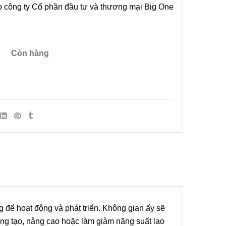
o công ty Cổ phần đầu tư và thương mại Big One
Còn hàng
 Quán Cà
Nội Thất Cơ Bản Là Gì?
 Lưu Ý
Bàn Giao Nội Thất Cơ Bản
 Thất
Gồm Những Gì?
Hiệu Các
21/01/2021
Quận 3
Ý Tưởng
gủ Nhỏ
ài Gòn
 để hoạt động và phát triển. Không gian ấy sẽ
ng tạo, nâng cao hoặc làm giảm năng suất lao
Kế Nội