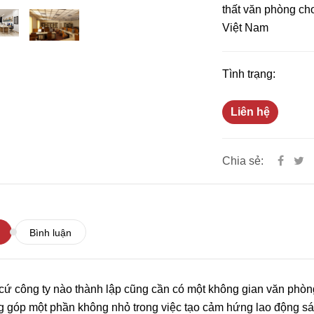
thất văn phòng ch
Việt Nam
Tình trạng:
Liên hệ
Nội Thất Cơ Bản Là Gì?
Thiết Kế Nội Thất
Bàn Giao Nội Thất Cơ Bản
Phê Là Gì? Những
Chia sẻ:
Gồm Những Gì?
Trong Thiết Kế Nội
Làm Nên Thương 
21/01/2021
Quán Cà Phê Tại 
31/01/2021
Sài Gòn.
Tổng Hợp Những 
Bình luận
Thiết Kế Phòng N
Xinh Tại Quận 4 S
30/01/2021
cứ công ty nào thành lập cũng cần có một không gian văn phòng
g góp một phần không nhỏ trong việc tạo cảm hứng lao động sá
Nghệ Thuật Thiết 