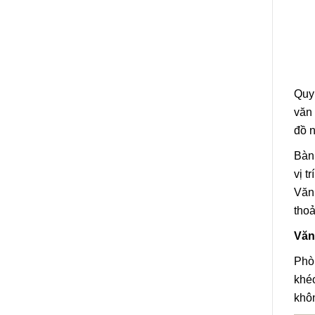
Quy
văn 
đồ n
Bàn
vị t
Văn 
thoả
Văn
Phò
khéo
khôn