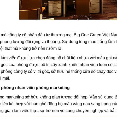
 mô công ty cổ phần đầu tư thương mại Big One Green Việt Na
phòng tương đối rộng và thoáng. Sử dụng tông màu trắng lằm tô
ội thất mà không trở nên rườm rà.
 làm việc được lựa chọn đồng bộ chất liệu nhựa với màu ghi x
rí góc của phòng được bố trí cây xanh khiến nhân viên luôn có c
phòng công ty có vị trí góc, sở hữu hệ thống cửa sổ chạy dọc 
i mái.
 phòng nhân viên phòng marketing
ng marketing sở hữu không gian tương đối hẹp. Vẫn sử dụng t
 léo kết hợp với bàn ghế đồng bộ màu vàng nâu sang trọng cùng
g gian làm việc thực sự trở nên vô cùng chuyên nghiệp và bắt 