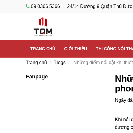
09 0366 5366
24/14 Đường 9 Quận Thủ Đức
TRANG CHỦ
GIỚI THIỆU
THI CÔNG NỘI T
Trang chủ
Blogs
Những điểm nổi bật khi thiế
Fanpage
Nhữn
pho
Ngày đă
Khi nói 
đường co