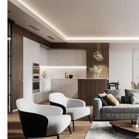
Thất Văn Phòng Ấ
29/01/2021
Vật Dụng Bằng Kim
Xu Hướng Thiết Kế
Mới Tại Quận 2 Sà
24/01/2021
Top 3 Phong Cách 
Nội Thất Phòng K
Tượng Tại Quận 1
22/01/2021