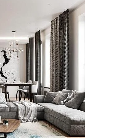
n Tượng
 Loại –
 Nội Thất
i Gòn
Thiết Kế
hách Ấn
 Sài Gòn