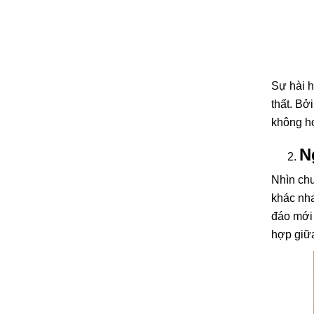
Sự hài h
thất. Bở
không hợ
N
Nhìn chu
khác nha
đáo mới 
hợp giữa