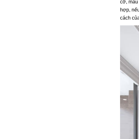
cỡ, màu 
hợp, nếu
cách của