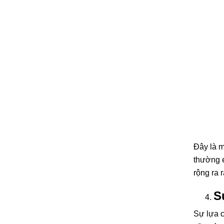
Đây là m
thường e
rộng ra r
S
Sự lựa c