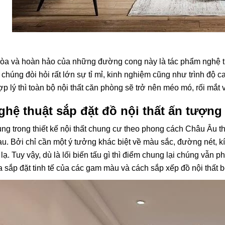
òa và hoàn hảo của những đường cong này là tác phẩm nghệ thu
i chúng đòi hỏi rất lớn sự tỉ mỉ, kinh nghiệm cũng như trình độ
p lý thì toàn bộ nội thất căn phòng sẽ trở nên méo mó, rối mắt 
ghệ thuật sắp đặt đồ nội thất ấn tượng
ng trong thiết kế nội thất chung cư theo phong cách Châu Âu 
u. Bởi chỉ cần một ý tưởng khác biệt về màu sắc, đường nét, k
lạ. Tuy vậy, dù là lối biến tấu gì thì điểm chung lại chúng vẫn 
 sắp đặt tinh tế của các gam màu và cách sắp xếp đồ nội thất b