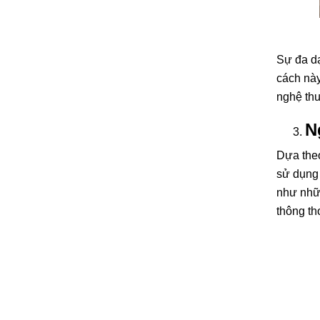
Sự đa dạ
cách này
nghệ thu
N
Dựa theo
sử dụng 
như nhữn
thông th