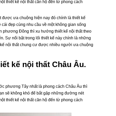
t thiết kế nội thất căn hộ đến từ phong cách
t được ưa chuộng hiện nay đó chính là thiết kế
ề cái đẹp cùng nhu cầu về một không gian sống
n phương Đông thì xu hướng thiết kế nội thất theo
 Sự nổi bật trong lối thiết kế này chính là những
t kế nội thất chung cư được nhiều người ưa chuộng
 Quán Cà
Nội Thất Cơ Bản Là Gì?
 Lưu Ý
Bàn Giao Nội Thất Cơ Bản
 Thất
Gồm Những Gì?
ết kế nội thất Châu Âu.
Hiệu Các
21/01/2021
Quận 3
Ý Tưởng
nước phương Tây nhất là phong cách Châu Âu thì
gủ Nhỏ
 Bạn sẽ không khó để bắt gặp những đường nét
ài Gòn
t thiết kế nội thất căn hộ đến từ phong cách
Kế Nội