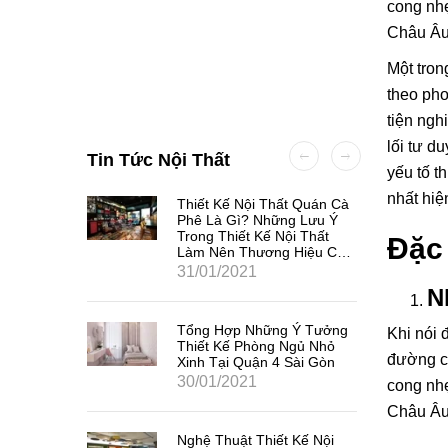
cong nhẹ
Châu Â
Một tron
theo pho
tiện ngh
lối tư d
Tin Tức Nội Thất
yếu tố t
nhất hiệ
à Gì?
Thiết Kế Nội Thất Quán Cà
 Cơ Bản
Phê Là Gì? Những Lưu Ý
Trong Thiết Kế Nội Thất
Đặc 
Làm Nên Thương Hiệu Các
Quán Cà Phê Tại Quận 3
31/01/2021
Sài Gòn.
N
Tổng Hợp Những Ý Tưởng
Khi nói 
Thiết Kế Phòng Ngủ Nhỏ
đường co
Xinh Tại Quận 4 Sài Gòn
30/01/2021
cong nhẹ
Châu Â
Nghệ Thuật Thiết Kế Nội