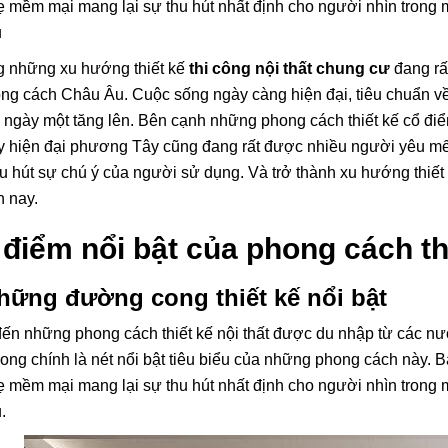
 mềm mại mang lại sự thu hút nhất định cho người nhìn trong mộ
u
g những xu hướng thiết kế
thi công nội thất chung cư
đang rấ
ng cách Châu Âu. Cuộc sống ngày càng hiện đại, tiêu chuẩn v
i ngày một tăng lên. Bên cạnh những phong cách thiết kế cổ điể
uy hiện đại phương Tây cũng đang rất được nhiều người yêu mến.
hu hút sự chú ý của người sử dụng. Và trở thành xu hướng thiế
n nay.
Nội Thất Cơ Bản Là Gì?
Thiết Kế Nội Thất
Bàn Giao Nội Thất Cơ Bản
Phê Là Gì? Những
Gồm Những Gì?
Trong Thiết Kế Nội
điểm nổi bật của phong cách thi
Làm Nên Thương 
21/01/2021
Quán Cà Phê Tại 
31/01/2021
Sài Gòn.
hững đường cong thiết kế nổi bật
Tổng Hợp Những 
đến những phong cách thiết kế nội thất được du nhập từ các 
Thiết Kế Phòng N
ng chính là nét nổi bật tiêu biểu của những phong cách này.
Xinh Tại Quận 4 S
30/01/2021
 mềm mại mang lại sự thu hút nhất định cho người nhìn trong mộ
u.
Nghệ Thuật Thiết 